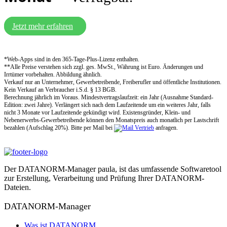
Jetzt mehr erfahren
*Web-Apps sind in den 365-Tage-Plus-Lizenz enthalten.
**Alle Preise verstehen sich zzgl. ges. MwSt., Währung ist Euro. Änderungen und
Irrtümer vorbehalten. Abbildung ähnlich.
Verkauf nur an Unternehmer, Gewerbetreibende, Freiberufler und öffentliche Institutionen.
Kein Verkauf an Verbraucher i.S.d. § 13 BGB.
Berechnung jährlich im Voraus. Mindestvertragslaufzeit: ein Jahr (Ausnahme Standard-
Edition: zwei Jahre). Verlängert sich nach dem Laufzeitende um ein weiteres Jahr, falls
nicht 3 Monate vor Laufzeitende gekündigt wird. Existensgründer, Klein- und
Nebenerwerbs-Gewerbetreibende können den Monatspreis auch monatlich per Lastschrift
bezahlen (Aufschlag 20%). Bitte per Mail bei
anfragen.
Der DATANORM-Manager paula, ist das umfassende Softwaretool
zur Erstellung, Verarbeitung und Prüfung Ihrer DATANORM-
Dateien.
DATANORM-Manager
Was ist DATANORM