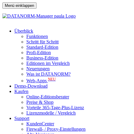
Menü einklappen
Überblick
Funktionen
Schritt für Schritt
Standard-Edition
Profi-Edition
Business-Edition
Editionen im Vergleich
Neuerungen
Was ist DATANORM?
NEU
Web-Apps
Demo-Download
Kaufen
Online-Editionsberater
Preise & Shop
Vorteile 365-Tage-Plus-Lizenz
Lizenzmodelle / Vergleich
Support
KundenCenter
Firewall- / Proxy-Einstellungen