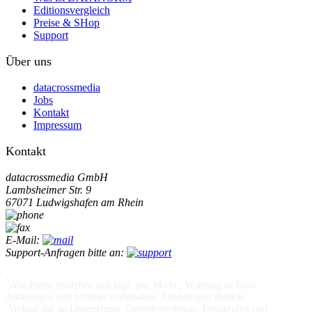
Editionsvergleich
Preise & SHop
Support
Über uns
datacrossmedia
Jobs
Kontakt
Impressum
Kontakt
datacrossmedia GmbH
Lambsheimer Str. 9
67071 Ludwigshafen am Rhein
E-Mail:
Support-Anfragen bitte an:
*
Alle Preise verstehen sich zzgl. ges. MwSt., Währung ist Euro.
Änderungen und Irrtümer vorbehalten. Abbildungen ähnlich.
Verkauf nur an Unternehmer, Gewerbetreibende, Freiberufler und