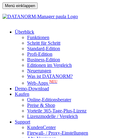
Menü einklappen
Überblick
Funktionen
Schritt für Schritt
Standard-Edition
Profi-Edition
Business-Edition
Editionen im Vergleich
Neuerungen
Was ist DATANORM?
NEU
Web-Apps
Demo-Download
Kaufen
Online-Editionsberater
Preise & Shop
Vorteile 365-Tage-Plus-Lizenz
Lizenzmodelle / Vergleich
Support
KundenCenter
Firewall- / Proxy-Einstellungen