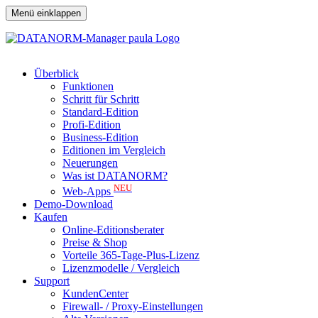
Menü einklappen
Überblick
Funktionen
Schritt für Schritt
Standard-Edition
Profi-Edition
Business-Edition
Editionen im Vergleich
Neuerungen
Was ist DATANORM?
NEU
Web-Apps
Demo-Download
Kaufen
Online-Editionsberater
Preise & Shop
Vorteile 365-Tage-Plus-Lizenz
Lizenzmodelle / Vergleich
Support
KundenCenter
Firewall- / Proxy-Einstellungen