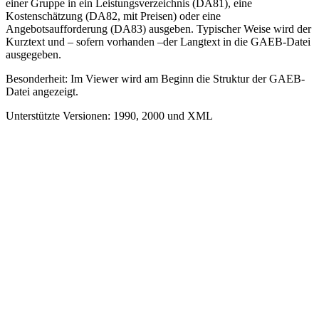
einer Gruppe in ein Leistungsverzeichnis (DA81), eine
Kostenschätzung (DA82, mit Preisen) oder eine
Angebotsaufforderung (DA83) ausgeben. Typischer Weise wird der
Kurztext und – sofern vorhanden –der Langtext in die GAEB-Datei
ausgegeben.
Besonderheit: Im Viewer wird am Beginn die Struktur der GAEB-
Datei angezeigt.
Unterstützte Versionen: 1990, 2000 und XML
Export GAEB in der jeweiligen Version aus der
Artikelverwaltung,
mit Selektion der Artikel über Gruppen.
Ausgabe in einer Hierarchie oder alle Artikel in der
Root-Ebene.
Ausgabe der Phasen 81, 82 und 83.
Ausgabe der Phasen 81 (LV), 82 (Kostenschätzung)
und
83 (Angebotsaufforderung).
Signierung der Datei und Kontrolle der Datei mit dem
BauNorm-Manager in der Vollversion.