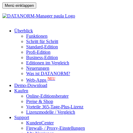
Menü einklappen
Überblick
Funktionen
Schritt für Schritt
Standard-Edition
Profi-Edition
Business-Edition
Editionen im Vergleich
Neuerungen
Was ist DATANORM?
NEU
Web-Apps
Demo-Download
Kaufen
Online-Editionsberater
Preise & Shop
Vorteile 365-Tage-Plus-Lizenz
Lizenzmodelle / Vergleich
Support
KundenCenter
Firewall- / Proxy-Einstellungen